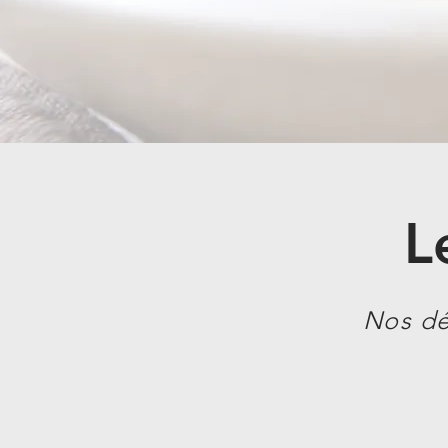
L
Nos dél