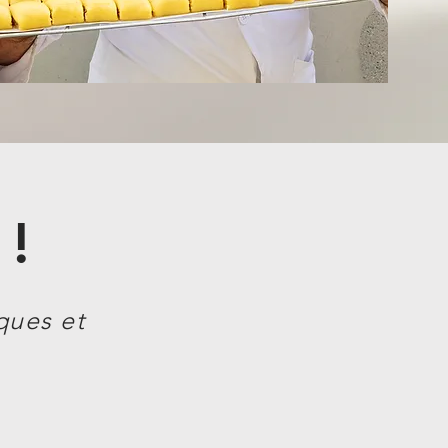
 !
iques et